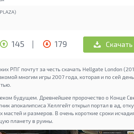
PLAZA)
145
|
179
Скачать
их РПГ почтут за честь скачать Hellgate London (201
комой многим игры 2007 года, которая и по сей ден
тью.
леком будущем. Древнейшее пророчество о Конце Св
ник апокалипсиса Хеллгейт открыл портал в ад, отк
 мастей и размеров. В очень короткие сроки исчади
ую планету в руины.