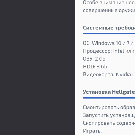
Особе внимание нео
совершенные оружие
Системные требов
ОС: Windows 10 / 7 / 
Процессор: Intel или
ОЗУ: 2 Gb
HDD: 8 Gb
Видеокарта: Nvidia
Установка Hellgat
Смонтировать образ
Запустить установщ
Скопировать содерж
Играть.