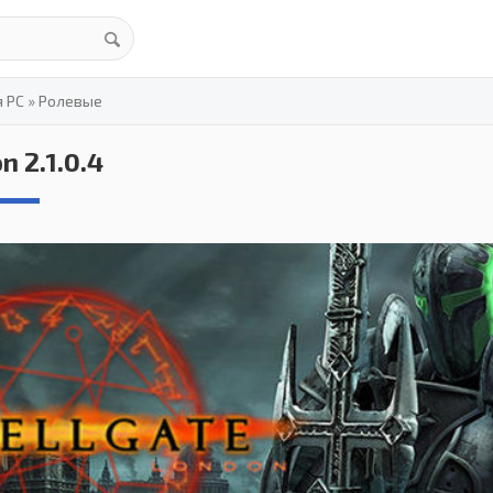
я PC
»
Ролевые
n 2.1.0.4