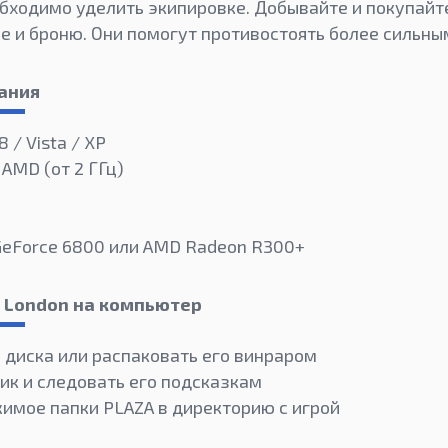
бходимо уделить экипировке. Добывайте и покупайт
 и броню. Они помогут противостоять более сильным
ания
8 / Vista / XP
 AMD (от 2 ГГц)
 GeForce 6800 или AMD Radeon R300+
e London на компьютер
 диска или распаковать его винраром
ик и следовать его подсказкам
имое папки PLAZA в директорию с игрой