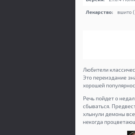
Лекарство:
вшито (
Любители классическ
Это переиздание зна
хорошей популярнос
Речь пойдет о неда
сбываться. Предвест
хлынули демоны всех
некогда процветающ