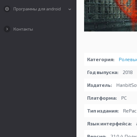
Программы для android
Контакты
Категория:
Ролевы
Год выпуска:
2018
Издатель:
HanbitSof
Платформа:
PC
Тип издания:
RePac
Язык интерфейса:
Версия:
2.1.0.4 Полн