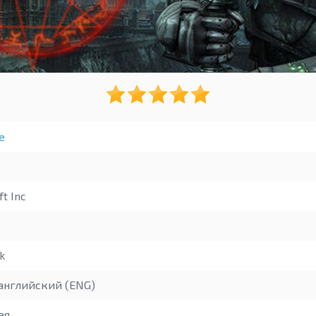
е
t Inc
k
английский (ENG)
ая