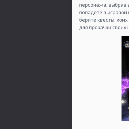
персонажа, выбрав в
попадете в игровой 
берите квесты, коих
для прокачки своих 