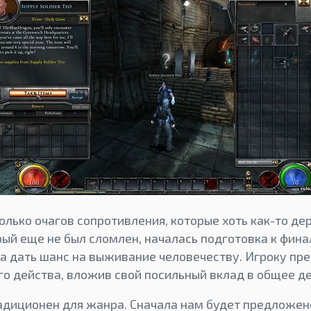
олько очагов сопротивления, которые хоть как-то де
рый еще не был сломлен, началась подготовка к фина
а дать шанс на выживание человечеству. Игроку пре
го действа, вложив свой посильный вклад в общее де
адиционен для жанра. Сначала нам будет предложен