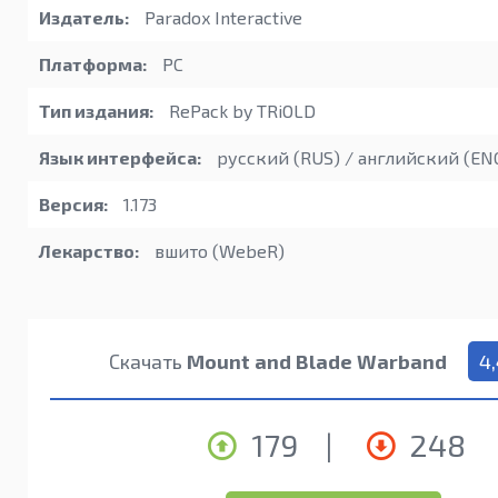
Издатель:
Paradox Interactive
Платформа:
PC
Тип издания:
RePack by TRiOLD
Язык интерфейса:
русский (RUS) / английский (EN
Версия:
1.173
Лекарство:
вшито (WebeR)
Скачать
Mount and Blade Warband
4
179
|
248