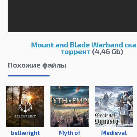
Mount and Blade Warband ска
торрент
(4,46 Gb)
Похожие файлы
bellwright
Myth of
Medieval