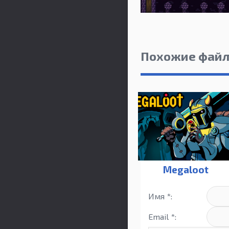
Похожие фай
Megaloot
Имя *:
Email *: