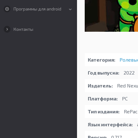
Программы для android
Контакты
Категория:
Ролевы
Год выпуска:
2022
Издатель:
Red Nexu
Платформа:
PC
Тип издания:
RePac
Язык интерфейса:
Версия:
0.7.17