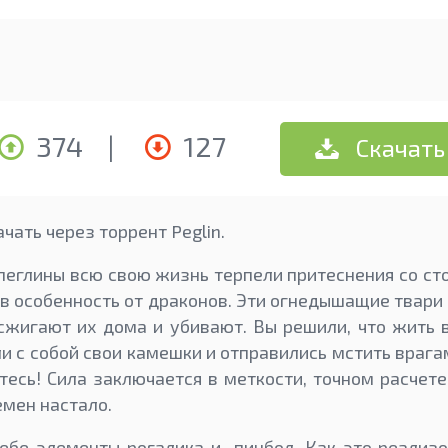
374
|
127
Скачать
чать через торрент Peglin.
пеглины всю свою жизнь терпели притеснения со ст
и в особенность от драконов. Эти огнедышащие твари
 сжигают их дома и убивают. Вы решили, что жить 
и с собой свои камешки и отправились мстить врага
есь! Сила заключается в меткости, точном расчете 
емен настало.
 себе элементы рогалика и пинбол. Как это реали