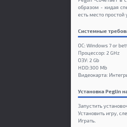
образом - кидая сп
есть место простой
Системные требов
ОС: Windows 7 or bet
Процессор: 2 GHz
ОЗУ: 2 Gb
HDD:300 Mb
Видеокарта: Интегр
Установка Peglin 
Запустить установо
Установить игру, сл
Играть.