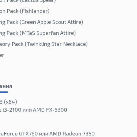
on Pack (Fishlander)
ing Pack (Green Apple Scout Attire)
ing Pack (MTaS Superfan Attire)
sory Pack (Twinkling Star Necklace)
er
ания
8 (x64)
re i3-2100 или AMD FX-6300
 GeForce GTX760 или AMD Radeon 7950