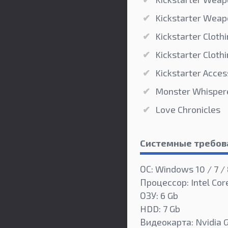
Kickstarter Weap
Kickstarter Cloth
Kickstarter Cloth
Kickstarter Acces
Monster Whisper
Love Chronicles
Системные требов
ОС: Windows 10 / 7 / 
Процессор: Intel Co
ОЗУ: 6 Gb
HDD: 7 Gb
Видеокарта: Nvidia