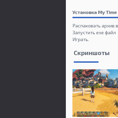
Установка My Time
Распаковать архив 
Запустить exe файл
Играть.
Скриншоты