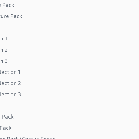
e Pack
iture Pack
on 1
on 2
on 3
ection 1
ection 2
ection 3
e Pack
 Pack
on Pack (Cactus Spear)