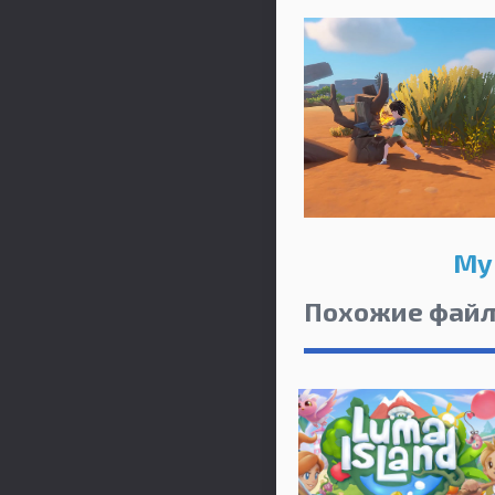
My 
Похожие фай