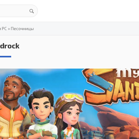
я PC
»
Песочницы
ndrock