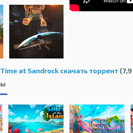
Time at Sandrock скачать торрент
(7,9
лы