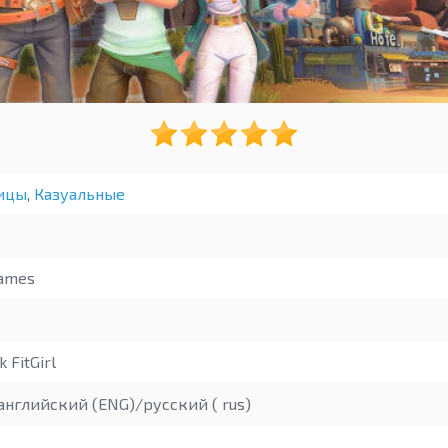
ицы
,
Казуальные
ames
 FitGirl
английский (ENG)/русский ( rus)