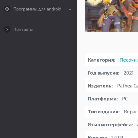
Программы для android
Контакты
Категория:
Песочн
Год выпуска:
2021
Издатель:
Pathea G
Платформа:
PC
Тип издания:
Repack
Язык интерфейса:
Версия:
1.4.0.1