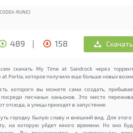
(CODEX-RUNE)
489
|
158
Скачать
сем скачать My Time at Sandrock через торрент
 at Portia, которое получило еще больше новых воз
сть которого вы можете сами создать, прибывае
 посреди песчаных каньонов. Это место пережив
т отсюда, а улицы приходят в запустение.
уть городку былую славу и внешний вид. Для этого
ту, на которую уйдет много времени. Но оно буд
есело. Вы познакомитесь с интересными пер