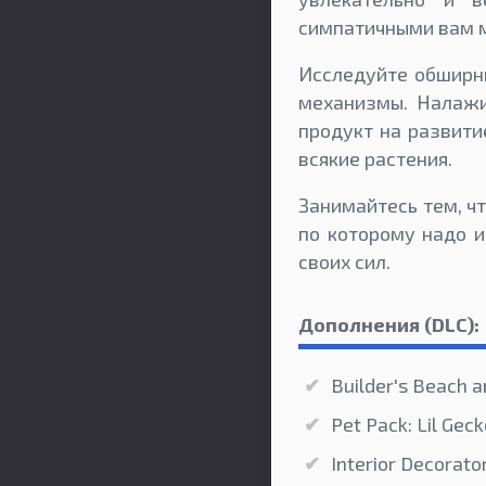
симпатичными вам м
Исследуйте обширны
механизмы. Налажи
продукт на развити
всякие растения.
Занимайтесь тем, чт
по которому надо 
своих сил.
Дополнения (DLC):
Builder's Beach a
Pet Pack: Lil Gec
Interior Decorato