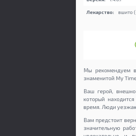
Лекарство:
вшито 
Мы рекомендуем в
знаменитой My Time
Ваш герой, внешно
который находится
время. Люди уезжаю
Вам предстоит верн
значительную рабо
увлекательно и в