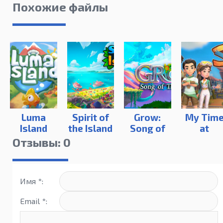
Похожие файлы
Luma
Spirit of
Grow:
My Tim
Island
the Island
Song of
at
the
Sandroc
Отзывы: 0
Evertree
Имя *:
Email *: