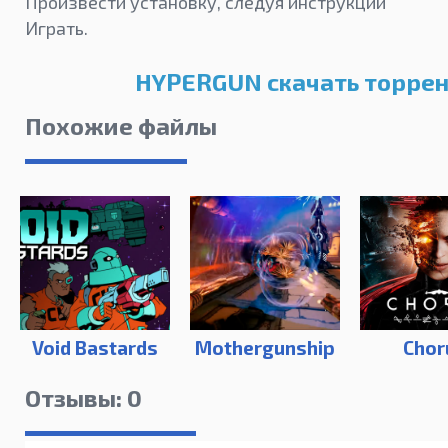
Произвести установку, следуя инструкции
Играть.
HYPERGUN скачать торрен
Похожие файлы
Void Bastards
Mothergunship
Chor
Отзывы: 0