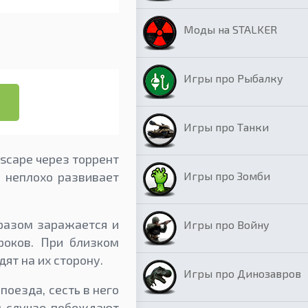
Моды на STALKER
Игры про Рыбалку
Игры про Танки
scape через торрент
Игры про Зомби
й неплохо развивает
бразом заражается и
Игры про Войну
роков. При близком
ят на их сторону.
Игры про Динозавров
поезда, сесть в него
ом случае побеждают