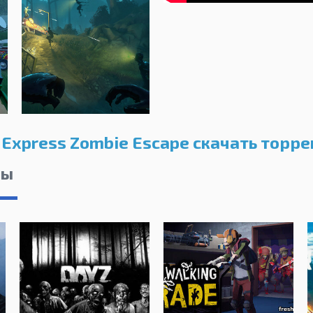
Express Zombie Escape скачать торре
лы