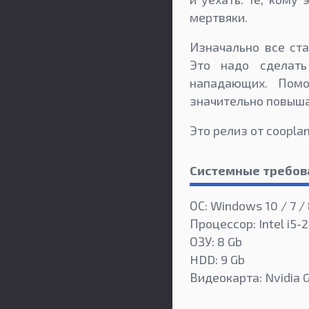
мертвяки.
Изначально все ст
Это надо сделат
нападающих. Помо
значительно повыш
Это релиз от coopla
Системные требов
ОС: Windows 10 / 7 / 
Процессор: Intel i5
ОЗУ: 8 Gb
HDD: 9 Gb
Видеокарта: Nvidia 