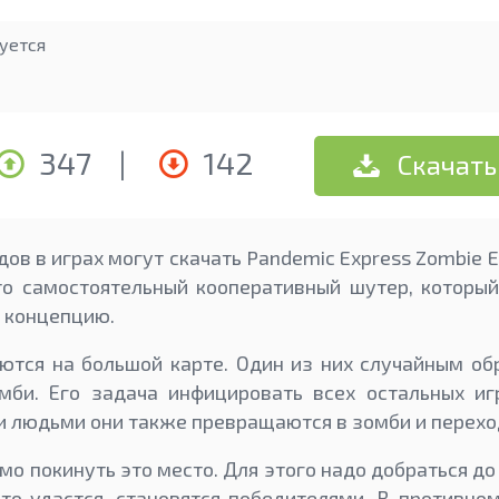
уется
347
|
142
Скачать
ов в играх могут скачать Pandemic Express Zombie E
то самостоятельный кооперативный шутер, которы
 концепцию.
ются на большой карте. Один из них случайным о
мби. Его задача инфицировать всех остальных иг
и людьми они также превращаются в зомби и переход
 покинуть это место. Для этого надо добраться до 
 это удастся, становятся победителями. В противн