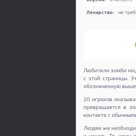
Лекарство:
не треб
Любители зомби мод
с этой страницы. Э
обозначенную выше
20 игроков оказыва
превращается в зо
контакте с обычным
Людям же необходимо
и уехать. Те, кому