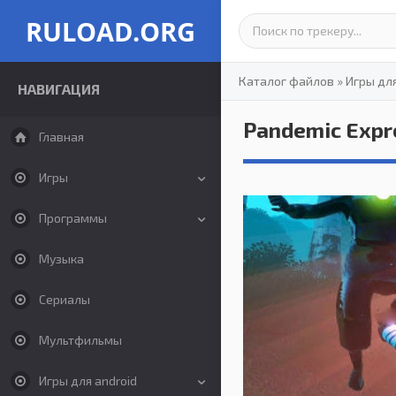
RULOAD.ORG
Каталог файлов
»
Игры дл
НАВИГАЦИЯ
Pandemic Expr
Главная
Игры
Программы
Музыка
Сериалы
Мультфильмы
Игры для android