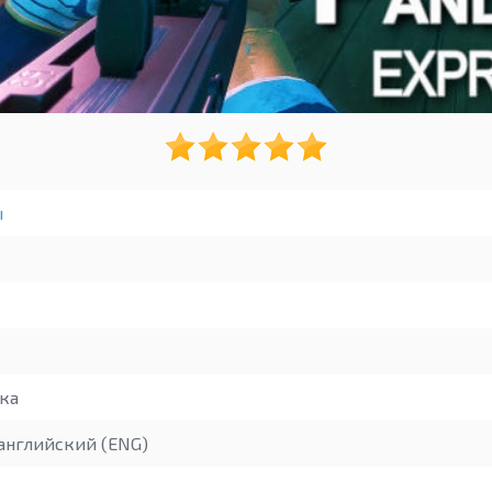
ы
ка
английский (ENG)