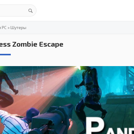
я PC
»
Шутеры
ess Zombie Escape