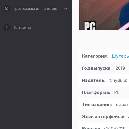
Программы для android
Контакты
Категория:
Шутер
Год выпуска:
2019
Издатель:
tinyBuild
Платформа:
PC
Тип издания:
пират
Язык интерфейса:
Версия:
v14052019