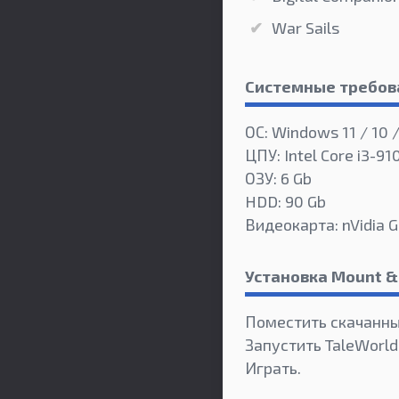
War Sails
Системные требов
ОС: Windows 11 / 10 /
ЦПУ: Intel Core i3-
ОЗУ: 6 Gb
HDD: 90 Gb
Видеокарта: nVidia 
Установка Mount & 
Поместить скачанны
Запустить TaleWorld
Играть.