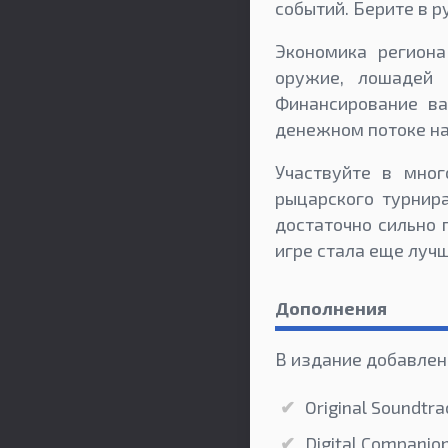
событий. Берите в р
Экономика региона
оружие, лошадей 
Финансирование ва
денежном потоке на
Участвуйте в мног
рыцарского турнир
достаточно сильно 
игре стала еще лучш
Дополнения
В издание добавлен
Original Soundtra
Digital Companio