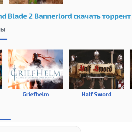
d Blade 2 Bannerlord скачать торрент
лы
Griefhelm
Half Sword