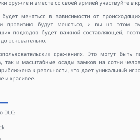
уки оружие и вместе со своей армией участвуйте в к
 будет меняться в зависимости от происходящи
и провизию будут меняться, и вы на этом см
ших подходов будет важной составляющей, поэт
до основательно.
опользовательских сражениях. Это могут быть 
а, так и масштабные осады замков на сотни челов
приближена к реальности, что дает уникальный игро
е и красивее.
о DLC:
ck
n