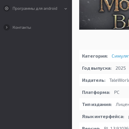
Программы для android
Контакты
Категория:
Симуля
Год выпуска:
2025
Издатель:
TaleWorl
Платформа:
PC
Тип издания:
Лицен
Язык интерфейса:
Версия:
BL 1.3.9.103