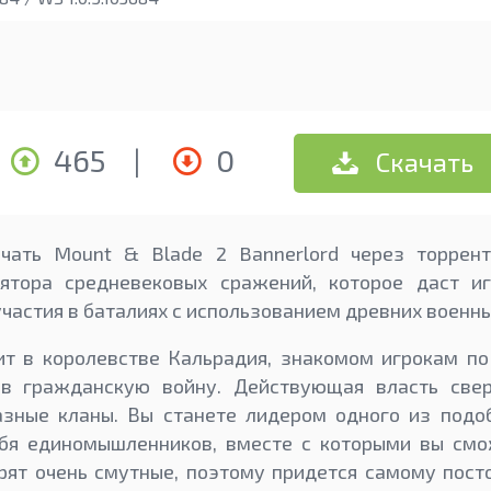
465
|
0
Скачать
чать Mount & Blade 2 Bannerlord через торрен
лятора средневековых сражений, которое даст и
частия в баталиях с использованием древних военны
ит в королевстве Кальрадия, знакомом игрокам по
в гражданскую войну. Действующая власть свер
азные кланы. Вы станете лидером одного из подо
ебя единомышленников, вместе с которыми вы смо
рят очень смутные, поэтому придется самому пост