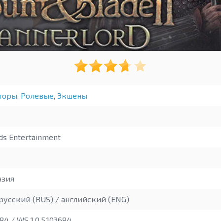
торы
,
Ролевые
,
Экшены
ds Entertainment
зия
русский (RUS) / английский (ENG)
684 / WS 1.0.5.103684