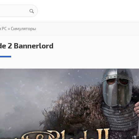
я PC
»
Симуляторы
e 2 Bannerlord