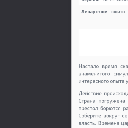
Лекарство:
вшито
Настало время ска
знаменитого симу
интересного опыта у
Действие происход
Страна погружена 
престол борются р
Соберите вокруг с
власть. Времена ца