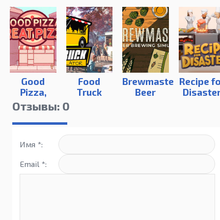
Good
Food
Brewmaster:
Recipe f
Pizza,
Truck
Beer
Disaste
Great
Simulator
Brewing
Отзывы: 0
Pizza
Simulator
Имя *:
Email *: