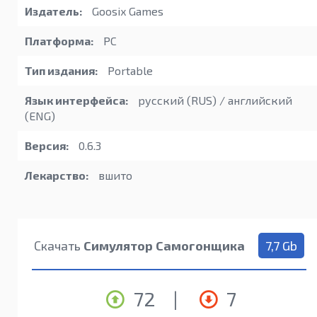
Издатель:
Goosix Games
Платформа:
PC
Тип издания:
Portable
Язык интерфейса:
русский (RUS) / английский
(ENG)
Версия:
0.6.3
Лекарство:
вшито
Скачать
Симулятор Самогонщика
7,7 Gb
72
|
7