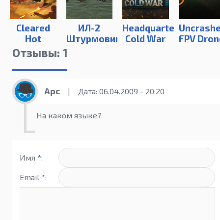
Cleared
ИЛ-2
Headquarters:
Uncrashe
Hot
Штурмовик
Cold War
FPV Dron
Полное
Simulato
Отзывы: 1
собрание
Арс
|
Дата: 06.04.2009 - 20:20
На каком языке?
Имя *:
Email *: