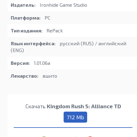
Издатель:
Ironhide Game Studio
Платформа:
PC
Тип издания:
RePack
Язык интерфейса:
русский (RUS) / английский
(ENG)
Версия:
1.01.06a
Лекарство:
вшито
Скачать
Kingdom Rush 5: Alliance TD
712 Mb