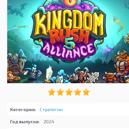
Категория:
Стратегии
Год выпуска:
2024