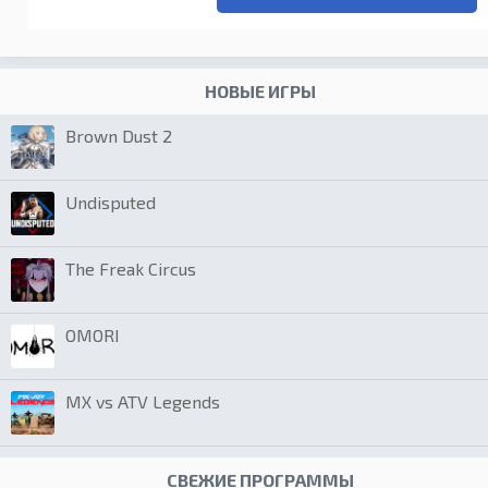
НОВЫЕ ИГРЫ
Brown Dust 2
Undisputed
The Freak Circus
OMORI
MX vs ATV Legends
СВЕЖИЕ ПРОГРАММЫ