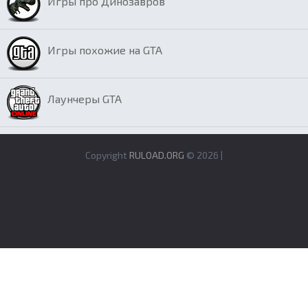
Игры про Динозавров
Игры похожие на GTA
Лаунчеры GTA
Copyright
RULOAD.ORG
© 2026 |