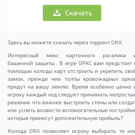
Скачать
Здесь вы можете скачать через торрент ORX.
Интересный микс карточного рогалика 
башенной защиты . В игре ОРКС вам предстоит 
помощью колоды карт отстроить и укрепить сво
замок, прежде чем толпы кровожадных орко
придут на вашу землю. Время особенно ценно 
игроку каждый ход следует принимать непросты
решения: что важнее выстроить стены или солда
или успеть возвести вспомогательные постройки
которые принесут дополнительную прибыль?
Колода ORX позволяет игроку выбирать те ил