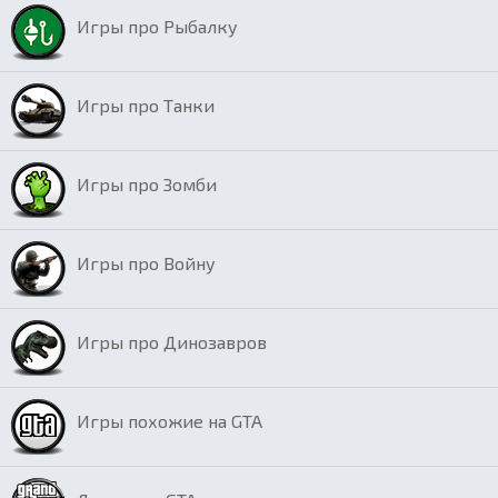
Игры про Рыбалку
Игры про Танки
Игры про Зомби
Игры про Войну
Игры про Динозавров
Игры похожие на GTA