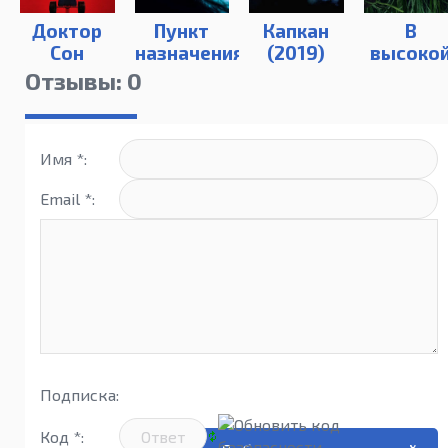
Доктор
Пункт
Капкан
В
Сон
назначения
(2019)
высоко
(2019)
Смайл
траве
Отзывы: 0
(2019)
(2019)
Имя *:
Email *:
Подписка:
Код *: