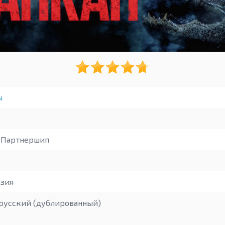
ы
 Партнершип
зия
русский (дублированный)