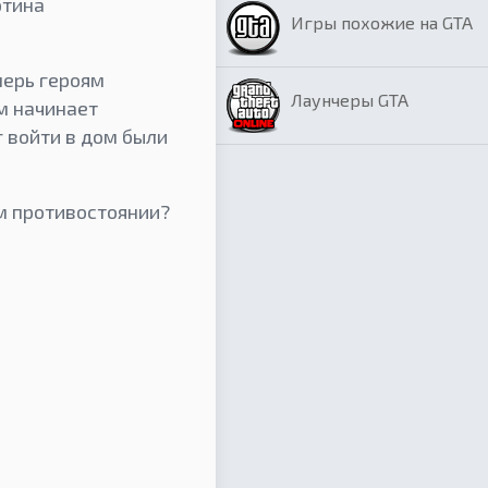
ртина
Игры похожие на GTA
перь героям
Лаунчеры GTA
м начинает
г войти в дом были
ом противостоянии?