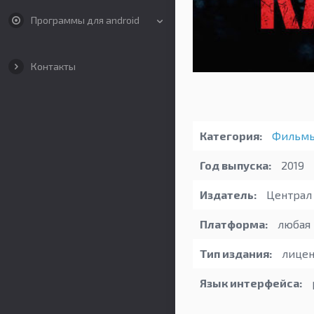
Программы для android
Контакты
Категория:
Фильм
Год выпуска:
2019
Издатель:
Централ
Платформа:
любая
Тип издания:
лицен
Язык интерфейса: