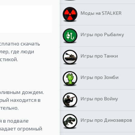
Моды на STALKER
Игры про Рыбалку
платно скачать
лер, где люди
Игры про Танки
стикой.
Игры про Зомби
роливным дождем.
Игры про Войну
рый находится в
тельно.
Игры про Динозавров
я в подвале
ападает огромный