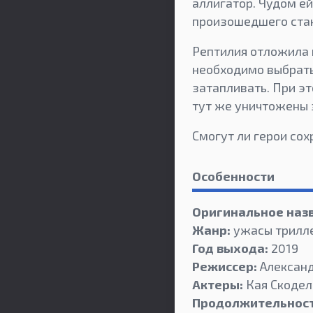
аллигатор. Чудом е
произошедшего стан
Рептилия отложила 
необходимо выбратьс
затапливать. При эт
тут же уничтожены 
Смогут ли герои со
Особенности
Оригинальное наз
Жанр:
ужасы трилл
Год выхода:
2019
Режиссер:
Алексан
Актеры:
Кая Скодел
Продолжительност