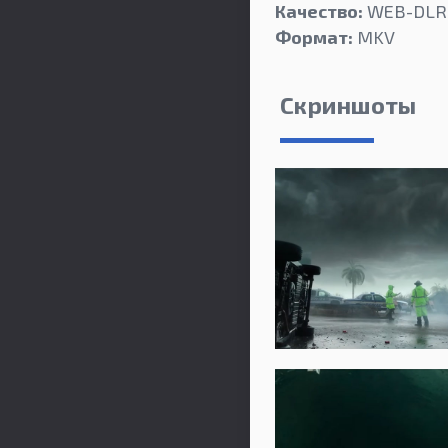
Качество:
WEB-DLRi
Формат:
MKV
Скриншоты