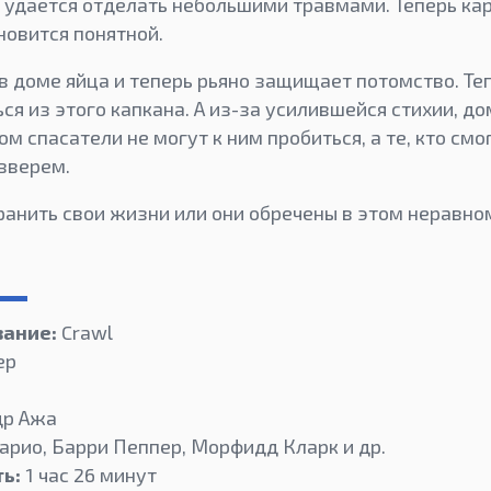
й удается отделать небольшими травмами. Теперь ка
овится понятной.
в доме яйца и теперь рьяно защищает потомство. Те
я из этого капкана. А из-за усилившейся стихии, до
ом спасатели не могут к ним пробиться, а те, кто смо
зверем.
хранить свои жизни или они обречены в этом неравн
вание:
Crawl
ер
др Ажа
арио, Барри Пеппер, Морфидд Кларк и др.
ь:
1 час 26 минут