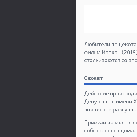
Любители пощекотат
фильм Капкан (2019)
сталкиваются со вп
Сюжет
Действие происходи
Девушка по имени Х
эпицентре разгула с
Приехав на место, 
собственного дома. 