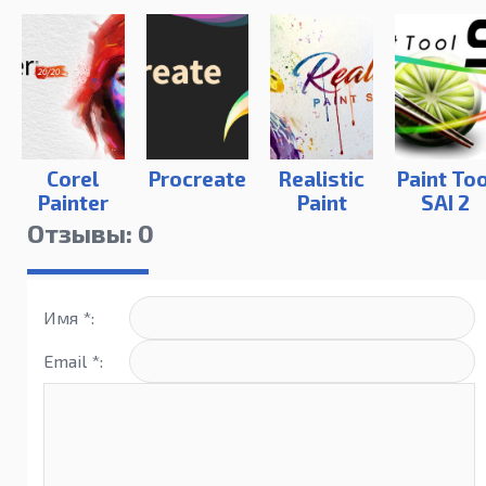
Corel
Procreate
Realistic
Paint Too
Painter
Paint
SAI 2
2020
Studio
Отзывы: 0
Имя *:
Email *: