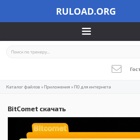
RULOAD.ORG
Гос
Каталог файлов
»
Приложения
»
ПО для интернета
BitComet скачать