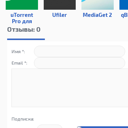
uTorrent
Ufiler
MediaGet 2
qB
Pro для
Windows
Отзывы: 0
Имя *:
Email *:
Подписка: