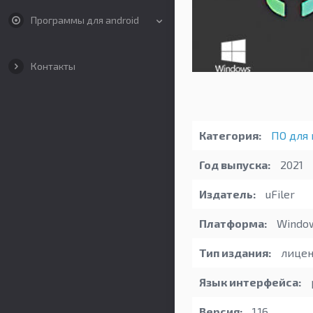
Программы для android
Контакты
Категория:
ПО для 
Год выпуска:
2021
Издатель:
uFiler
Платформа:
Windo
Тип издания:
лицен
Язык интерфейса:
Версия:
1.16