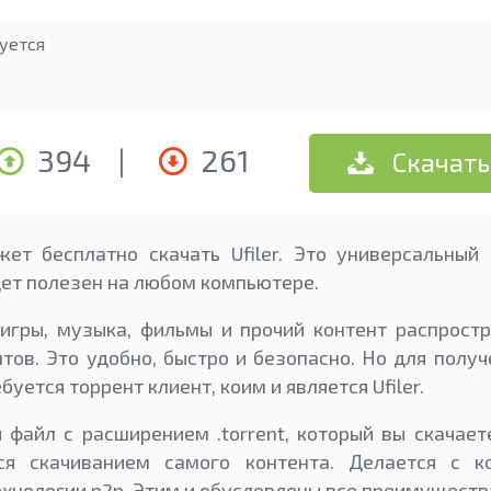
уется
394
|
261
Скачать
ет бесплатно скачать Ufiler. Это универсальный 
дет полезен на любом компьютере.
игры, музыка, фильмы и прочий контент распрост
тов. Это удобно, быстро и безопасно. Но для полу
уется торрент клиент, коим и является Ufiler.
 файл с расширением .torrent, который вы скачает
ся скачиванием самого контента. Делается с к
ехнологии p2p. Этим и обусловлены все преимущества