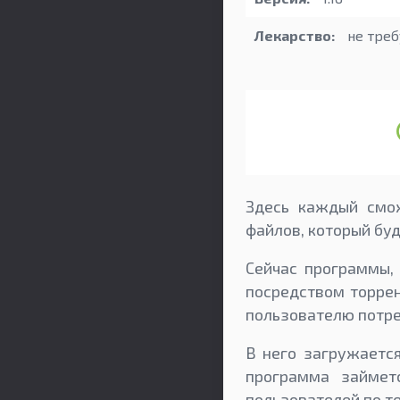
Лекарство:
не треб
Здесь каждый смож
файлов, который бу
Сейчас программы, 
посредством торрен
пользователю потреб
В него загружается
программа займет
пользователей по т