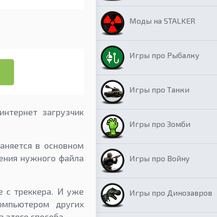
Моды на STALKER
Игры про Рыбалку
Игры про Танки
интернет загрузчик
Игры про Зомби
раняется в основном
чения нужного файла
Игры про Войну
е с треккера. И уже
Игры про Динозавров
омпьютером других
 этого способа.