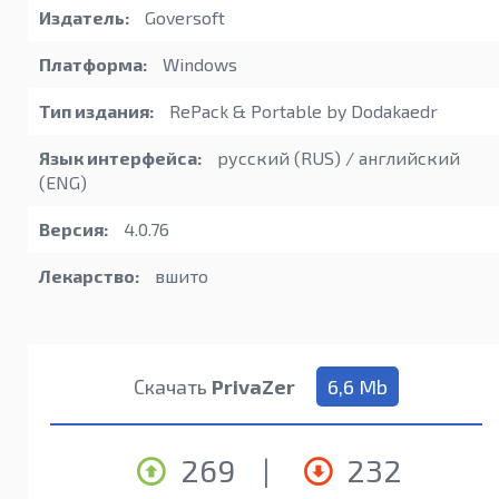
Издатель:
Goversoft
Платформа:
Windows
Тип издания:
RePack & Portable by Dodakaedr
Язык интерфейса:
русский (RUS) / английский
(ENG)
Версия:
4.0.76
Лекарство:
вшито
Скачать
PrivaZer
6,6 Mb
269
|
232