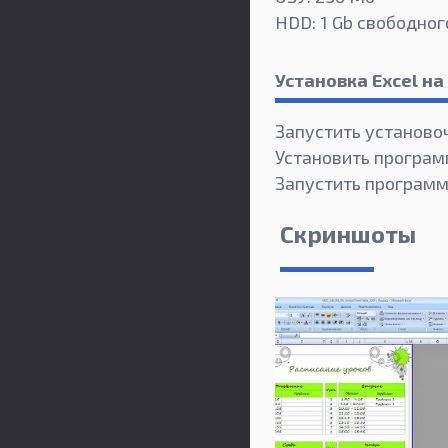
HDD: 1 Gb свободног
Установка Excel н
Запустить установо
Установить програм
Запустить программу
Скриншоты