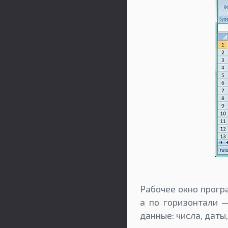
Рабочее окно прогр
а по горизонтали 
данные: числа, даты