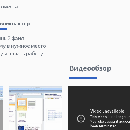
о места
а компьютер
чный файл
му в нужное место
 и начать работу.
Видеообзор