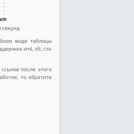
ы секунд
обном виде таблицы
держка xml, xlt, csv
 ссылке после этого
аботок, то обратите