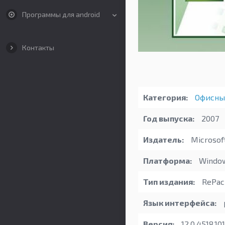
Программы для android
Контакты
Категория:
Офисны
Год выпуска:
2007
Издатель:
Microsof
Платформа:
Windo
Тип издания:
RePac
Язык интерфейса:
Версия:
12.0.4518.10