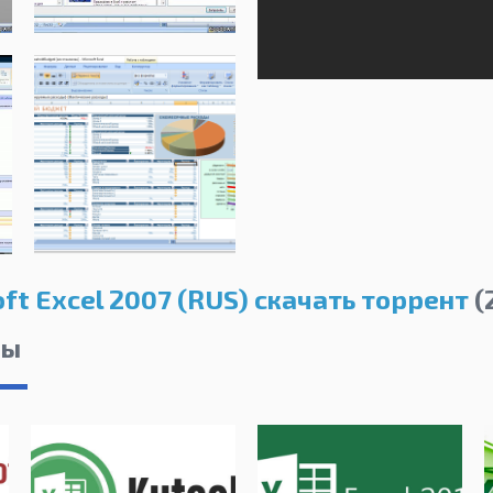
ft Excel 2007 (RUS) скачать торрент
(
лы