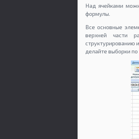
Над ячейками можн
формулы.
Все основные элеме
верхней части р
структурированию и
делайте выборки по