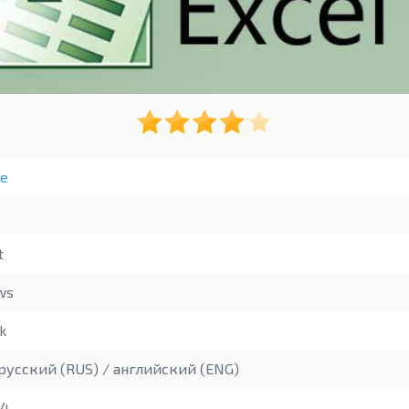
е
t
ws
k
русский (RUS) / английский (ENG)
14