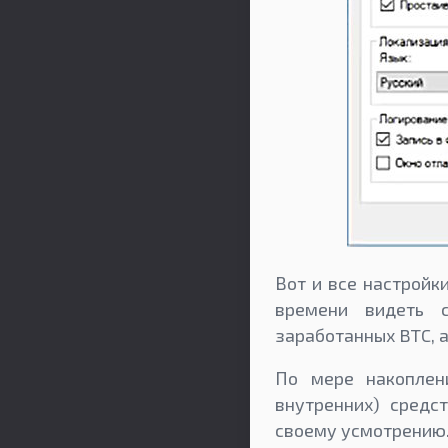
Вот и все настройки
времени видеть с
заработанных BTC, 
По мере накоплен
внутренних) средс
своему усмотрению