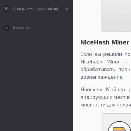
Программы для android
Контакты
NiceHash Miner
Если вы решили по
Nicehash Miner —
обрабатывать тра
вознаграждение.
Найсхеш Майнер р
лидирующих мест в 
мощности для получ