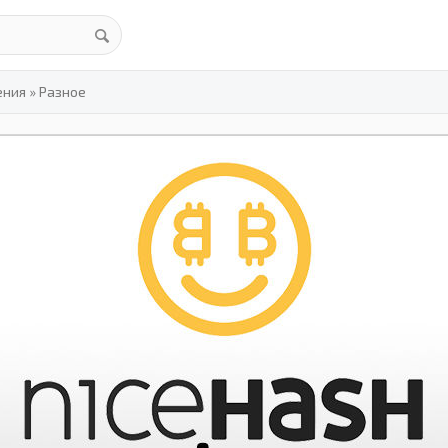
ения
»
Разное