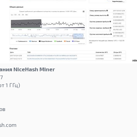
ния NiceHash Miner
 7
от 1 ГГц)
ов
sh.com