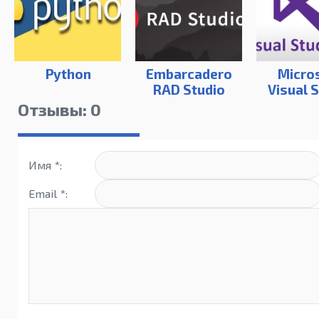
Python
Embarcadero
Micro
RAD Studio
Visual 
10.3.3 (Rio)
2019 
Отзывы: 0
(16.4
Имя *:
Email *: