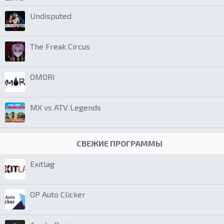
Undisputed
The Freak Circus
OMORI
MX vs ATV Legends
СВЕЖИЕ ПРОГРАММЫ
Exitlag
OP Auto Clicker