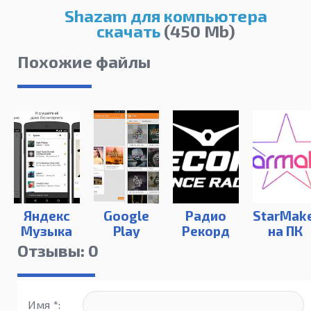
Shazam для компьютера
скачать
(450 Mb)
Похожие файлы
Яндекс
Google
Радио
StarMak
Музыка
Play
Рекорд
на ПК
Music
на ПК
Отзывы: 0
Имя *: