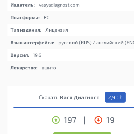
Издатель:
vasyadiagnost.com
Платформа:
PC
Тип издания:
Лицензия
Язык интерфейса:
русский (RUS) / английский (EN
Версия:
19.6
Лекарство:
вшито
Скачать
Вася Диагност
2,9 Gb
197
|
19