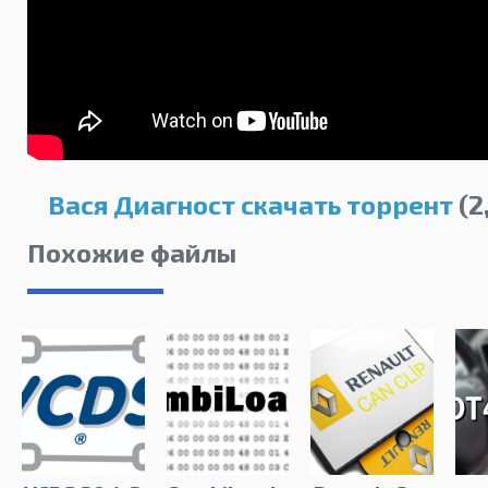
Вася Диагност скачать торрент
(2
Похожие файлы