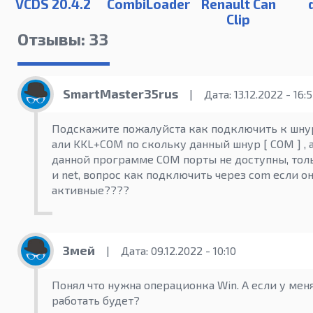
VCDS 20.4.2
CombiLoader
Renault Can
Clip
Отзывы: 33
SmartMaster35rus
|
Дата: 13.12.2022 - 16:
Подскажите пожалуйста как подключить к шну
али KKL+COM по скольку данный шнур [ COM ] , а
данной программе COM порты не доступны, тол
и net, вопрос как подключить через com если о
активные????
Змей
|
Дата: 09.12.2022 - 10:10
Понял что нужна операционка Win. А если у мен
работать будет?