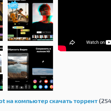
ot на компьютер скачать торрент
(254