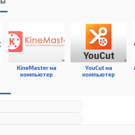
лы
KineMaster на
YouCut на
компьютер
компьютер