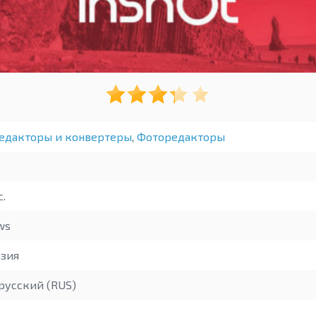
едакторы и конвертеры
,
Фоторедакторы
c.
ws
зия
русский (RUS)