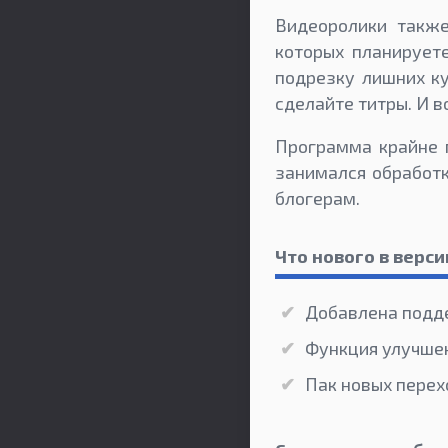
Видеоролики также
которых планирует
подрезку лишних к
сделайте титры. И в
Программа крайне п
занимался обработк
блогерам.
Что нового в верси
Добавлена подд
Функция улучше
Пак новых перех