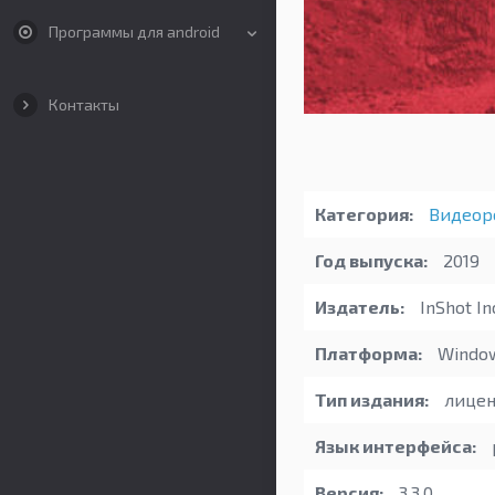
Программы для android
Контакты
Категория:
Видеор
Год выпуска:
2019
Издатель:
InShot In
Платформа:
Windo
Тип издания:
лицен
Язык интерфейса:
Версия:
3.3.0