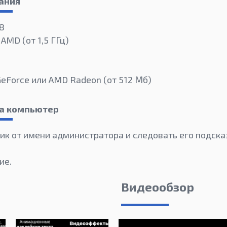
ания
 8
 AMD (от 1,5 ГГц)
GeForce или AMD Radeon (от 512 Мб)
на компьютер
ик от имени администратора и следовать его подск
ие.
Видеообзор