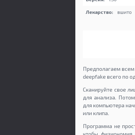
Лекарство:
вшито
Предполагаем всем 
deepfake всего по о
Сканируйте свое л
для анализа. Потом
для компьютера нач
или клипа.
Программа не прост
чтобы физиономия 