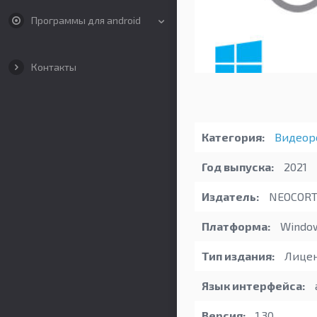
Программы для android
Контакты
Категория:
Видеор
Год выпуска:
2021
Издатель:
NEOCORT
Платформа:
Windo
Тип издания:
Лицен
Язык интерфейса:
Версия:
1.30