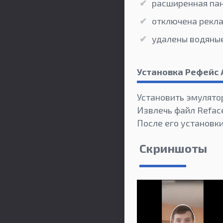
расширенная па
отключена рекл
удалены водяны
Установка Рефейс 
Установить эмулятор
Извлечь файл Reface
После его установк
Скриншоты