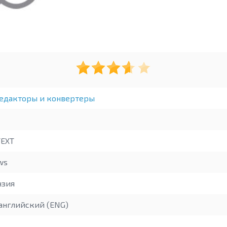
едакторы и конвертеры
EXT
ws
зия
английский (ENG)