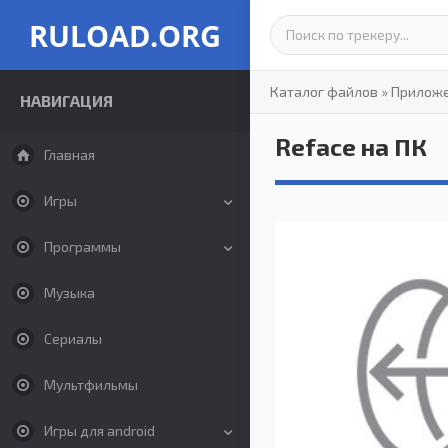
RULOAD.ORG
Каталог файлов
»
Прилож
НАВИГАЦИЯ
Reface на ПК
Главная
Игры
Программы
Музыка
Сериалы
Мультфильмы
Игры для android