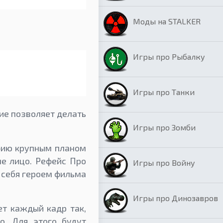
Моды на STALKER
Игры про Рыбалку
Игры про Танки
ие позволяет делать
Игры про Зомби
фию крупным планом
ше лицо. Рефейс Про
Игры про Войну
 себя героем фильма
Игры про Динозавров
ет каждый кадр так,
о. Для этого будут