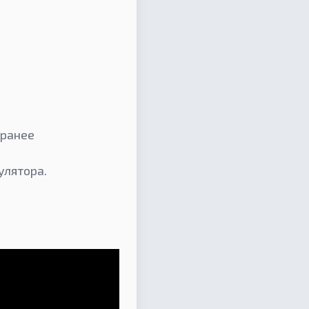
 ранее
улятора.