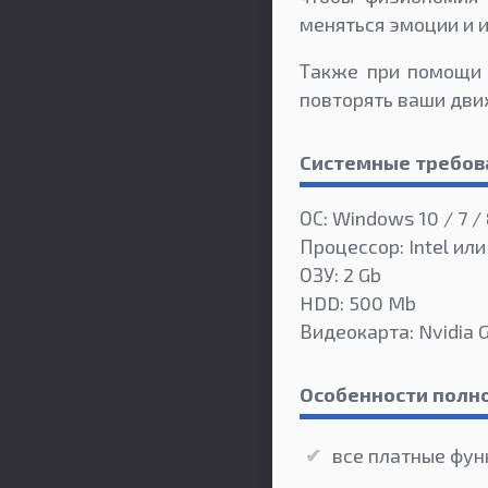
меняться эмоции и и
Также при помощи 
повторять ваши дви
Системные требов
ОС: Windows 10 / 7 /
Процессор: Intel или
ОЗУ: 2 Gb
HDD: 500 Mb
Видеокарта: Nvidia 
Особенности полно
все платные фун