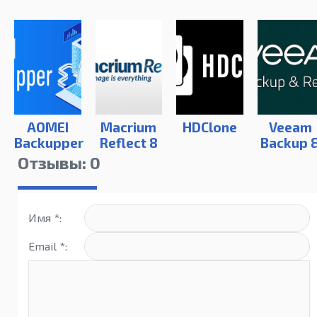
AOMEI
Macrium
HDClone
Veeam
Backupper
Reflect 8
Backup 
Replicat
Отзывы: 0
Имя *:
Email *: