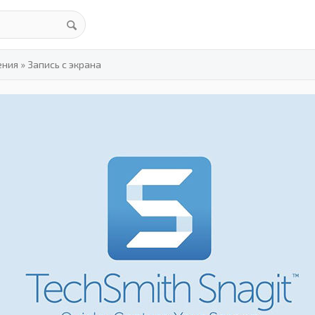
ения
»
Запись с экрана