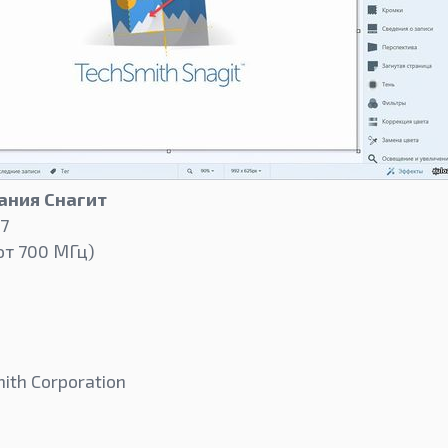
ания Снагит
 7
от 700 МГц)
ith Corporation