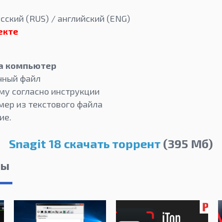
сский (RUS) / английский (ENG)
екте
на компьютер
чный файл
му согласно инструкции
мер из текстового файла
ие.
Snagit 18 скачать торрент
(395 Мб)
лы