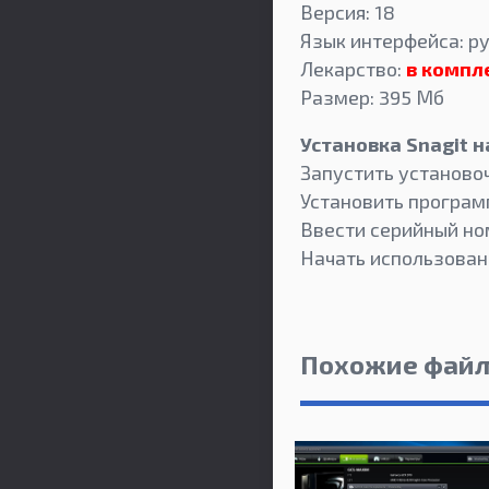
Версия: 18
Язык интерфейса: ру
Лекарство:
в компл
Размер: 395 Мб
Установка Snagit 
Запустить установо
Установить програм
Ввести серийный но
Начать использован
Похожие фай