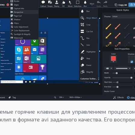
емые горячие клавиши для управлением процессом
клип в формате avi заданного качества. Его воспро