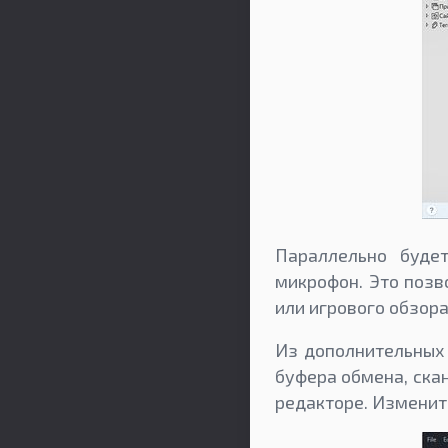
Параллельно будет
микрофон. Это позв
или игрового обзора
Из дополнительных 
буфера обмена, ска
редакторе. Изменит