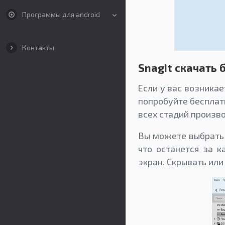
Программы для android
Контакты
Snagit скачать 
Если у вас возника
попробуйте бесплат
всех стадий произво
Вы можете выбрать 
что останется за к
экран. Скрывать ил