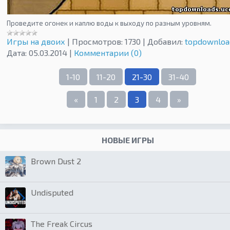
Проведите огонек и каплю воды к выходу по разным уровням.
Игры на двоих
|
Просмотров:
1730
|
Добавил:
topdownloa
Дата:
05.03.2014
|
Комментарии (0)
1-10
11-20
21-30
31-40
«
1
2
3
4
»
НОВЫЕ ИГРЫ
Brown Dust 2
Undisputed
The Freak Circus