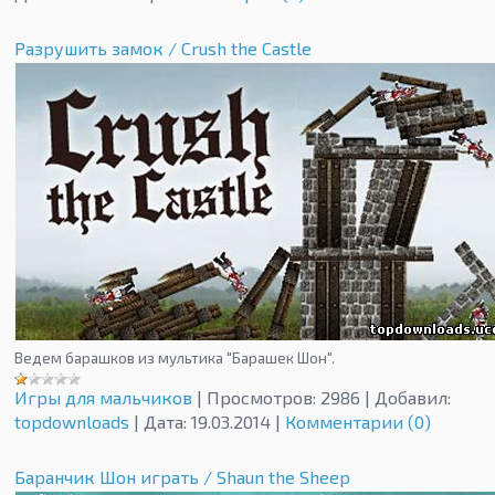
Разрушить замок / Crush the Castle
Ведем барашков из мультика "Барашек Шон".
Игры для мальчиков
|
Просмотров:
2986
|
Добавил:
topdownloads
|
Дата:
19.03.2014
|
Комментарии (0)
Баранчик Шон играть / Shaun the Sheep