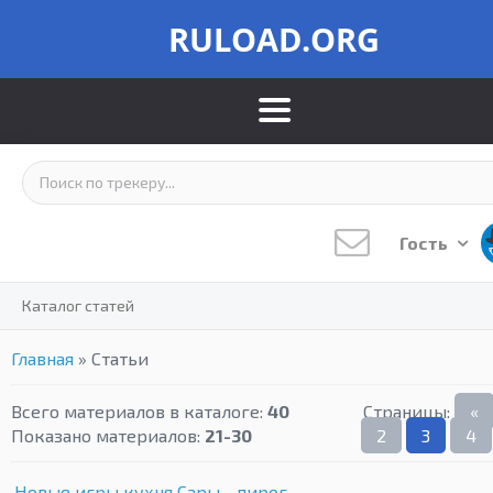
RULOAD.ORG
Гость
Каталог статей
Главная
»
Статьи
Всего материалов в каталоге
:
40
Страницы
:
«
Показано материалов
:
21-30
2
3
4
Новые игры кухня Сары - пирог