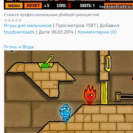
Станьте профессиональным убийцей-рикошетом!
Игры для мальчиков
|
Просмотров:
1587
|
Добавил:
topdownloads
|
Дата:
06.03.2014
|
Комментарии (0)
Огонь и Вода