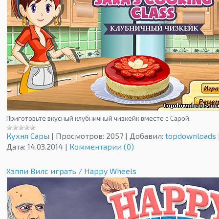
Приготовьте вкусный клубничный чизкейк вместе с Сарой.
Кухня Сары
|
Просмотров:
2057
|
Добавил:
topdownloads
Дата:
14.03.2014
|
Комментарии (0)
Хэппи Вилс играть / Happy Wheels