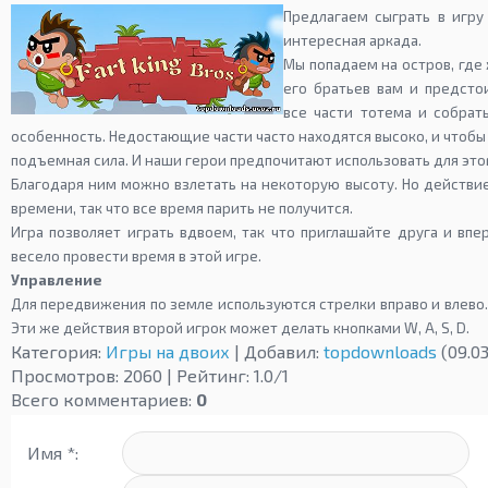
Предлагаем сыграть в игру
интересная аркада.
Мы попадаем на остров, где 
его братьев вам и предстои
все части тотема и собрат
особенность. Недостающие части часто находятся высоко, и чтобы
подъемная сила. И наши герои предпочитают использовать для этог
Благодаря ним можно взлетать на некоторую высоту. Но действие
времени, так что все время парить не получится.
Игра позволяет играть вдвоем, так что приглашайте друга и впе
весело провести время в этой игре.
Управление
Для передвижения по земле используются стрелки вправо и влево.
Эти же действия второй игрок может делать кнопками W, A, S, D.
Категория
:
Игры на двоих
|
Добавил
:
topdownloads
(09.03
Просмотров
:
2060
|
Рейтинг
:
1.0
/
1
Всего комментариев
:
0
Имя *: