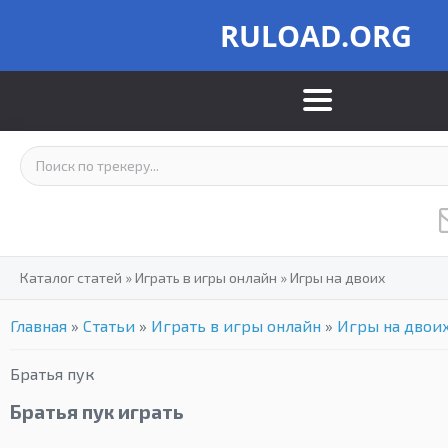
RULOAD.ORG
Каталог статей
»
Играть в игры онлайн
»
Игры на двоих
Главная
»
Статьи
»
Играть в игры онлайн
»
Игры на двои
Братья пук
Братья пук играть