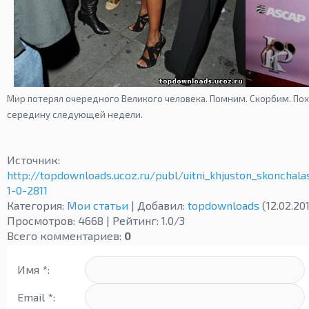
Мир потерял очередного Великого человека. Помним. Скорбим. По
середину следующей недели.
Источник
:
http://topdownloads.ucoz.ru/publ/uitni_khjuston_skonchala
1-0-2811
Категория
:
Мои статьи
|
Добавил
:
topdownloads
(12.02.20
Просмотров
:
4668
|
Рейтинг
:
1.0
/
3
Всего комментариев
:
0
Имя *:
Email *: