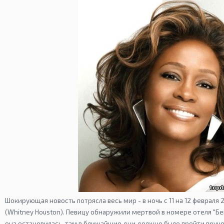
Шокирующая новость потрясла весь мир - в ночь с 11 на 12 февраля 
(Whitney Houston). Певицу обнаружили мертвой в номере отеля "Б
она остановилась, там в ближайшие дни должно было пройти вруч