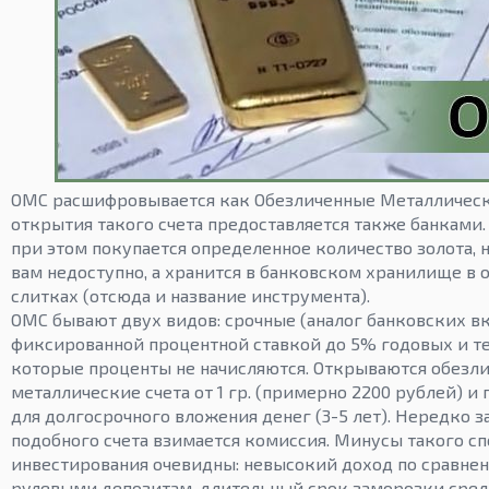
ОМС расшифровывается как Обезличенные Металлически
открытия такого счета предоставляется также банками.
при этом покупается определенное количество золота, 
вам недоступно, а хранится в банковском хранилище в
слитках (отсюда и название инструмента).
ОМС бывают двух видов: срочные (аналог банковских вк
фиксированной процентной ставкой до 5% годовых и т
которые проценты не начисляются. Открываются обезл
металлические счета от 1 гр. (примерно 2200 рублей) и
для долгосрочного вложения денег (3-5 лет). Нередко 
подобного счета взимается комиссия. Минусы такого сп
инвестирования очевидны: невысокий доход по сравне
рулевыми депозитам, длительный срок заморозки средс