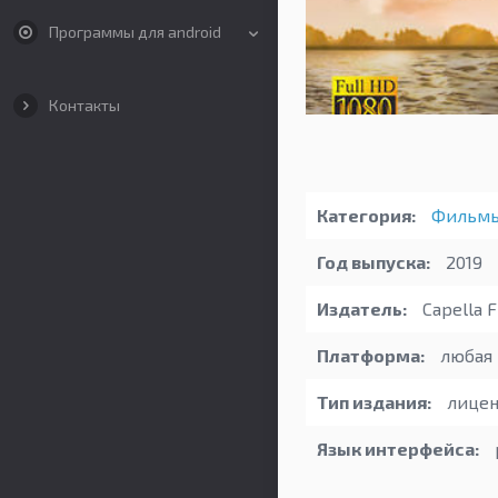
Программы для android
Контакты
Категория:
Фильм
Год выпуска:
2019
Издатель:
Capella F
Платформа:
любая
Тип издания:
лицен
Язык интерфейса: