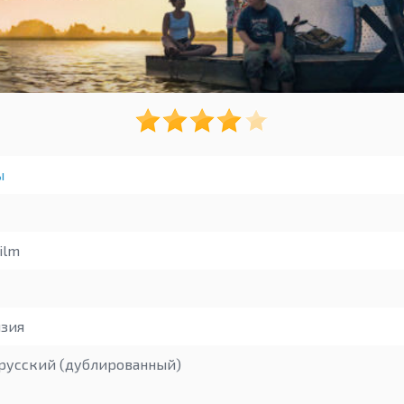
ы
ilm
зия
русский (дублированный)