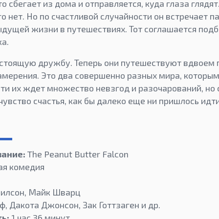
о сбегает из дома и отправляется, куда глаза глядят
го нет. Но по счастливой случайности он встречает п
ыдущей жизни в путешествиях. Тот соглашается под
а.
астоящую дружбу. Теперь они путешествуют вдвоем
амерения. Это два совершенно разных мира, которы
ути их ждет множество невзгод и разочарований, но 
увство счастья, как бы далеко еще ни пришлось идти
вание:
The Peanut Butter Falcon
ая комедия
илсон, Майк Шварц
, Дакота Джонсон, Зак Готтзаген и др.
ь:
1 час 36 минут