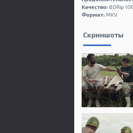
Качество:
BDRip 10
Формат:
MKV
Скриншоты