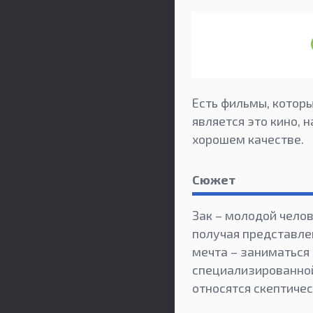
Есть фильмы, которы
является это кино, 
хорошем качестве.
Сюжет
Зак – молодой чело
получая представле
мечта – заниматься 
специализированной
относятся скептическ