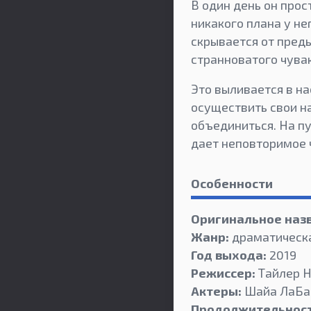
В один день он прост
никакого плана у не
скрывается от пред
странноватого чувак
Это выливается в н
осуществить свои н
объединиться. На п
дает неповторимое ч
Особенности
Оригинальное наз
Жанр:
драматическ
Год выхода:
2019
Режиссер:
Тайлер Н
Актеры:
Шайа ЛаБаф
Продолжительност