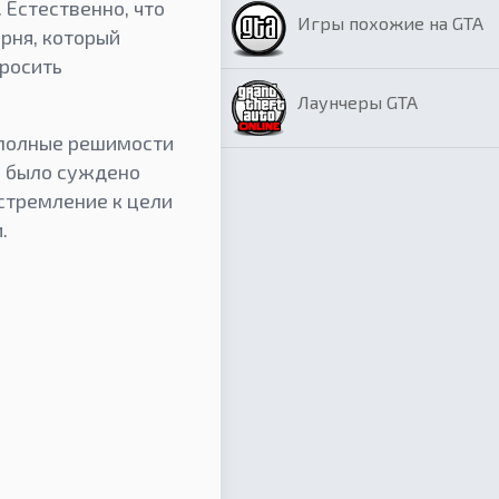
. Естественно, что
Игры похожие на GTA
арня, который
бросить
Лаунчеры GTA
 полные решимости
м было суждено
стремление к цели
.