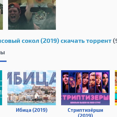
совый сокол (2019) скачать торрент
(
лы
Ибица (2019)
Стриптизёрши
(2019)