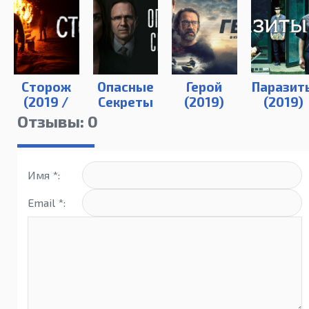
Сторож
Опасные
Герой
Паразит
(2019 /
Секреты
(2019)
(2019)
WEB-
(2019)
Отзывы: 0
DLRip)
Имя *:
Email *: