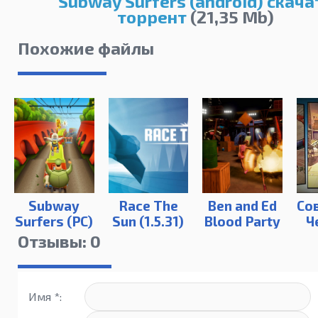
Subway Surfers (android) скача
торрент
(21,35 Mb)
Похожие файлы
Subway
Race The
Ben and Ed
Со
Surfers (PC)
Sun (1.5.31)
Blood Party
Ч
Отзывы: 0
(
Имя *: