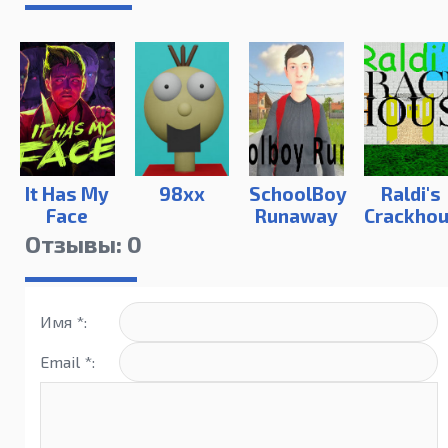
It Has My
98xx
SchoolBoy
Raldi's
Face
Runaway
Crackho
Отзывы: 0
Имя *:
Email *: