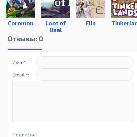
Coromon
Loot of
Elin
Tinkerla
Baal
Отзывы: 0
Имя *:
Email *:
Подписка: