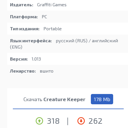
Издатель:
Graffiti Games
Платформа:
PC
Тип издания:
Portable
Язык интерфейса:
русский (RUS) / английский
(ENG)
Версия:
1.013
Лекарство:
вшито
Скачать
Creature Keeper
178 Mb
318
|
262