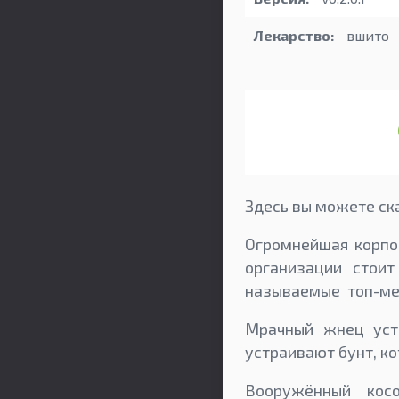
Лекарство:
вшито
Здесь вы можете ска
Огромнейшая корпор
организации стои
называемые топ-ме
Мрачный жнец уста
устраивают бунт, к
Вооружённый косо