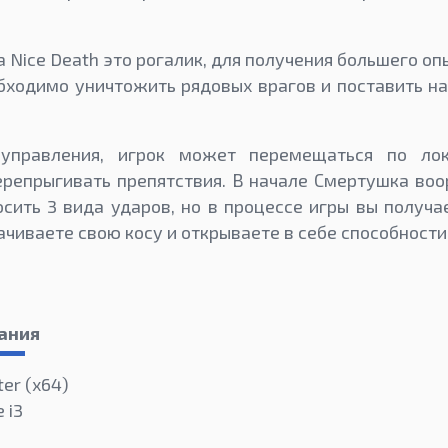
a Nice Death это рогалик, для получения большего о
бходимо уничтожить рядовых врагов и поставить н
 управления, игрок может перемещаться по лок
репрыгивать препятствия. В начале Смертушка воо
сить 3 вида ударов, но в процессе игры вы получа
чиваете свою косу и открываете в себе способности
ания
ter (х64)
 i3