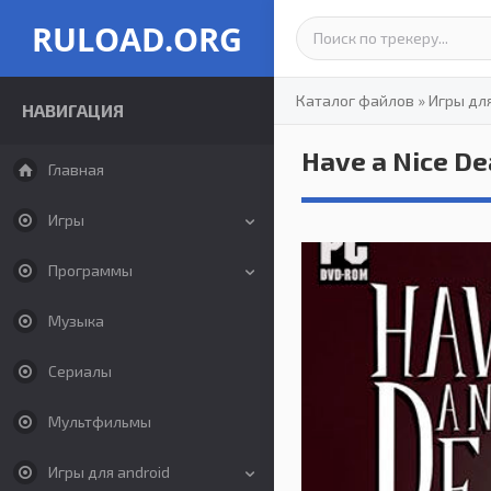
RULOAD.ORG
Каталог файлов
»
Игры дл
НАВИГАЦИЯ
Have a Nice De
Главная
Игры
Программы
Музыка
Сериалы
Мультфильмы
Игры для android