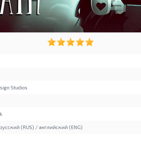
ы
ign Studios
k
русский (RUS) / английский (ENG)