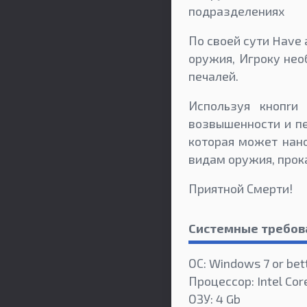
подразделениях
По своей сути Have 
оружия, Игроку нео
печалей.
Используя кнопrи
возвышенности и пе
которая может нано
видам оружия, прока
Приятной Смерти!
Системные требов
ОС: Windows 7 or bet
Процессор: Intel Core
ОЗУ: 4 Gb