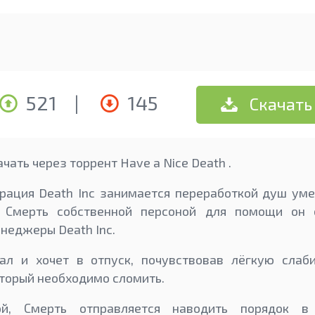
521
|
145
Скачать
чать через торрент Have a Nice Death .
ация Death Inc занимается переработкой душ уме
т Смерть собственной персоной для помощи он 
неджеры Death Inc.
л и хочет в отпуск, почувствовав лёгкую слаб
оторый необходимо сломить.
й, Смерть отправляется наводить порядок в