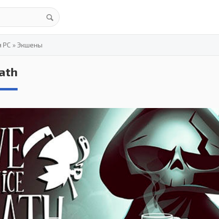
я PC
»
Экшены
ath