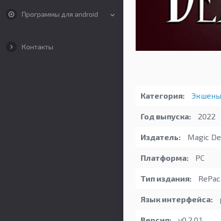
Программы для android
Контакты
Категория:
Экшен
Год выпуска:
2022
Издатель:
Magic Des
Платформа:
PC
Тип издания:
RePac
Язык интерфейса:
Версия:
v0.2.0.1