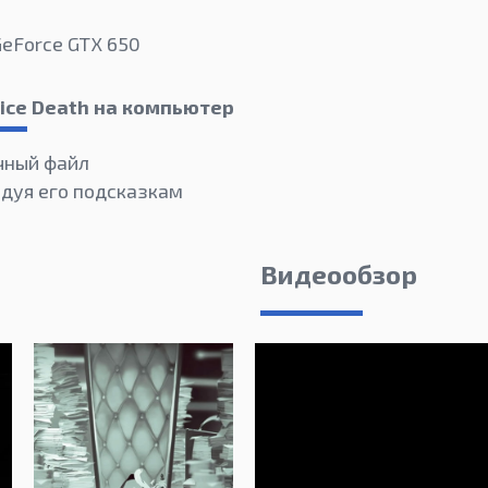
GeForce GTX 650
Nice Death на компьютер
чный файл
едуя его подсказкам
Видеообзор