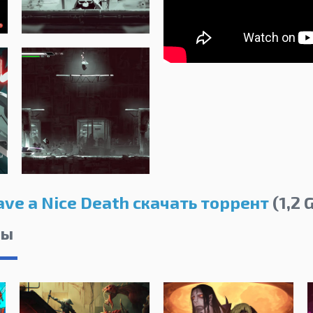
ave a Nice Death скачать торрент
(1,2 
лы