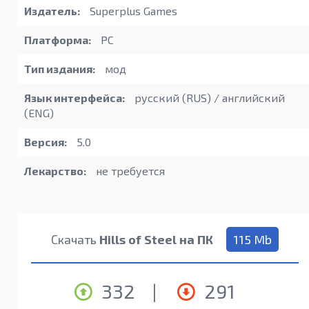
Издатель:
Superplus Games
Платформа:
PC
Тип издания:
мод
Язык интерфейса:
русский (RUS) / английский
(ENG)
Версия:
5.0
Лекарство:
не требуется
Скачать
Hills of Steel на ПК
115 Mb
332
|
291