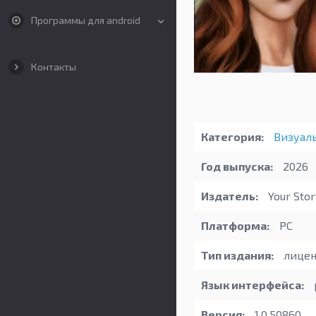
Программы для android
Контакты
Категория:
Визуал
Год выпуска:
2026
Издатель:
Your Stor
Платформа:
PC
Тип издания:
лицен
Язык интерфейса:
Версия:
1.0.50860