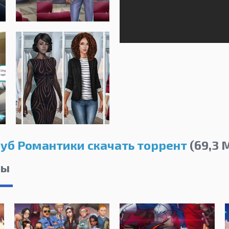
уб Романтики скачать торрент
(69,3 
лы