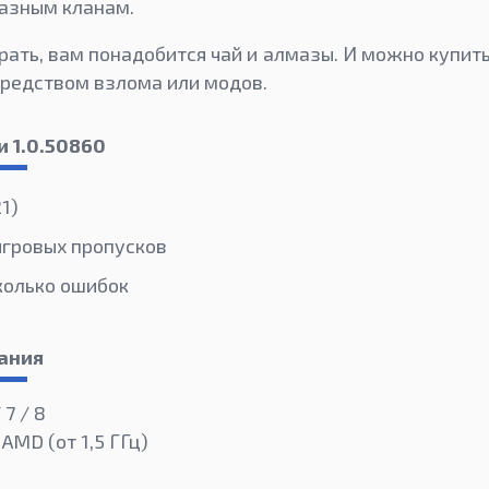
азным кланам.
рать, вам понадобится чай и алмазы. И можно купить
средством взлома или модов.
и 1.0.50860
1)
игровых пропусков
колько ошибок
ания
 7 / 8
 AMD (от 1,5 ГГц)