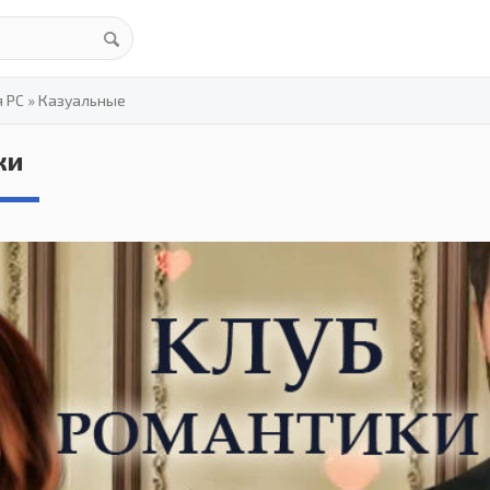
я PC
»
Казуальные
ки