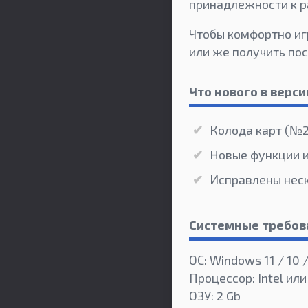
принадлежности к р
Чтобы комфортно иг
или же получить по
Что нового в верси
Колода карт (№2
Новые функции 
Исправлены нес
Системные требов
ОС: Windows 11 / 10 /
Процессор: Intel или
ОЗУ: 2 Gb