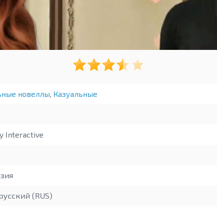
ьные новеллы
,
Казуальные
y Interactive
зия
русский (RUS)