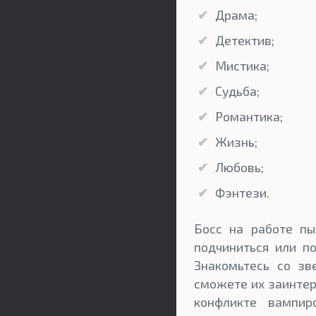
Драма;
Детектив;
Мистика;
Судьба;
Романтика;
Жизнь;
Любовь;
Фэнтези.
Босс на работе пы
подчиниться или по
Знакомьтесь со зв
сможете их заинтер
конфликте вампи