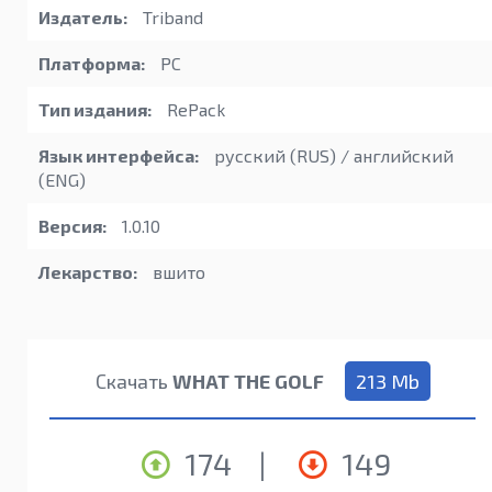
Издатель:
Triband
Платформа:
PC
Тип издания:
RePack
Язык интерфейса:
русский (RUS) / английский
(ENG)
Версия:
1.0.10
Лекарство:
вшито
Скачать
WHAT THE GOLF
213 Mb
174
|
149