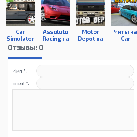
Car
Assoluto
Motor
Читы н
Simulator
Racing на
Depot на
Car
2 на ПК
ПК
ПК
Parking
Отзывы: 0
Имя *:
Email *: