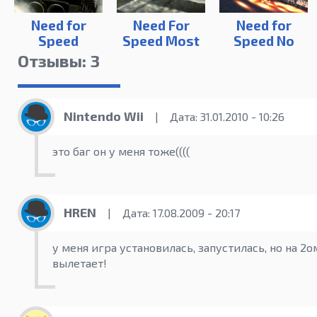
Need for
Need For
Need for
Speed
Speed Most
Speed No
ProStreet
Wanted 2012
Limits
Отзывы: 3
Nintendo Wii
|
Дата: 31.01.2010 - 10:26
это баг он у меня тоже((((
HREN
|
Дата: 17.08.2009 - 20:17
у меня игра установилась, запустилась, но на 2
вылетает!