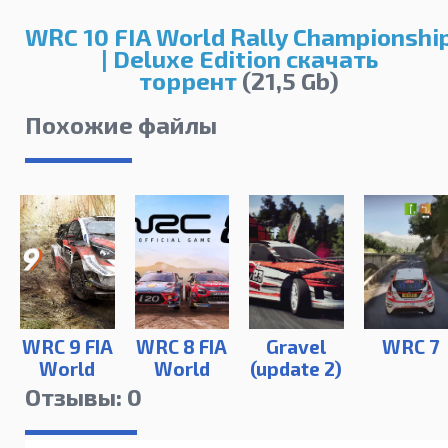
WRC 10 FIA World Rally Championshi
| Deluxe Edition скачать
торрент
(21,5 Gb)
Похожие файлы
WRC 9 FIA
WRC 8 FIA
Gravel
WRC 7
World
World
(update 2)
Rally
Rally
Отзывы: 0
Championship
Championship
(2019)