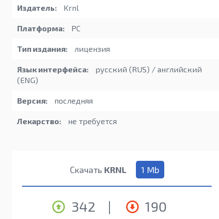
Издатель:
Krnl
Платформа:
PC
Тип издания:
лицензия
Язык интерфейса:
русский (RUS) / английский
(ENG)
Версия:
последняя
Лекарство:
не требуется
Скачать
KRNL
1 Mb
342
|
190