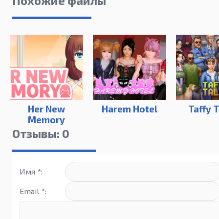
Похожие файлы
Her New
Harem Hotel
Taffy 
Memory
Отзывы: 0
Имя *:
Email *: