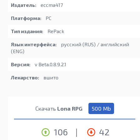
Издатель:
eccma417
Платформа:
PC
Тип издания:
RePack
Язык интерфейса:
русский (RUS) / английский
(ENG)
Версия:
v Beta.0.8.9.2.1
Лекарство:
вшито
Скачать
Lona RPG
500 Mb
106
|
42