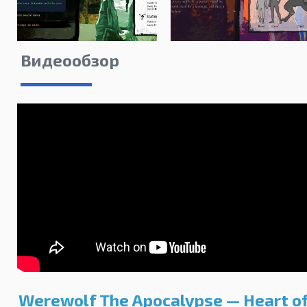
Видеообзор
Werewolf The Apocalypse — Heart o