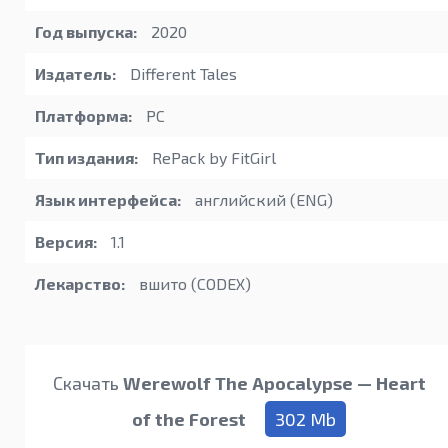
Год выпуска:
2020
Издатель:
Different Tales
Платформа:
PC
Тип издания:
RePack by FitGirl
Язык интерфейса:
английский (ENG)
Версия:
1.1
Лекарство:
вшито (CODEX)
Скачать
Werewolf The Apocalypse — Heart
of the Forest
302 Mb