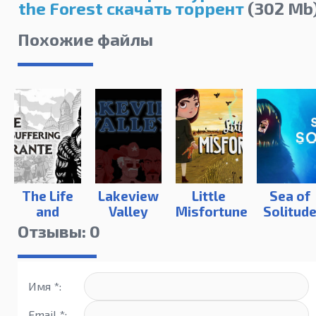
the Forest скачать торрент
(302 Mb
Похожие файлы
The Life
Lakeview
Little
Sea of
and
Valley
Misfortune
Solitud
Suffering
Отзывы: 0
of Sir
Brante
Имя *:
Email *: