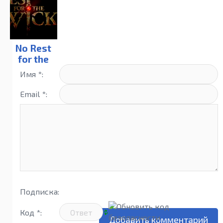
No Rest
for the
Wicked
Имя *:
Email *:
Подписка:
Код *: