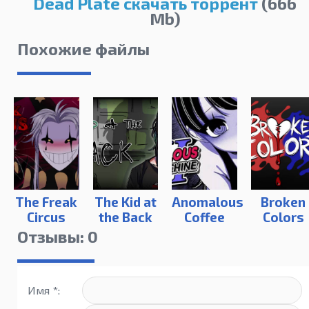
Dead Plate скачать торрент
(666
Mb)
Похожие файлы
The Freak
The Kid at
Anomalous
Broken
Circus
the Back
Coffee
Colors
Machine 2
Отзывы: 0
Имя *: