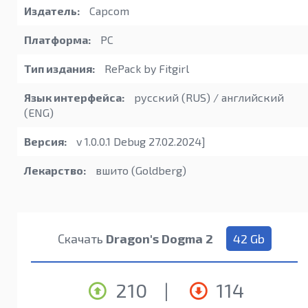
Издатель:
Capcom
Платформа:
PC
Тип издания:
RePack by Fitgirl
Язык интерфейса:
русский (RUS) / английский
(ENG)
Версия:
v 1.0.0.1 Debug 27.02.2024]
Лекарство:
вшито (Goldberg)
Скачать
Dragon's Dogma 2
42 Gb
210
|
114