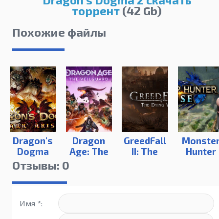
торрент
(42 Gb)
Похожие файлы
Dragon's
Dragon
GreedFall
Monste
Dogma
Age: The
II: The
Hunter
Dark
Veilguard
Dying
Rise
Отзывы: 0
Arisen
World
Имя *: